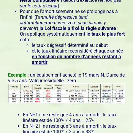
Nette Comptable
en début d’exercice (
et non pas
sur le coût d’achat
)
Pour que l’amortissement ne se prolonge pas à
l’infini, (l’a
nnuité dégressive tend
arithmétiquement vers zéro sans jamais y
parvenir
)
la Loi fiscale a fixé la règle suivante
:
On applique systématiquement
le taux le plus fort
entre :
le taux dégressif déterminé au début
et le taux linéaire reconsidéré chaque année
e
n fonction du nombre d’années restant à
amortir
Exemple
: un équipement acheté le 19 mars N. Durée de
vie 5 ans. Valeur résiduelle : zéro
En N+1 il ne reste que 4 ans à amortir, le taux
linéaire est de 100% / 4 ans = 25%
En N+2 il ne reste que 3 ans à amortir, le taux
linéaire est de 100% / 3 ans = 33%