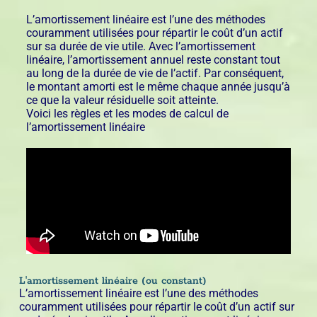
L’amortissement linéaire est l’une des méthodes
couramment utilisées pour répartir le coût d’un actif
sur sa durée de vie utile. Avec l’amortissement
linéaire, l’amortissement annuel reste constant tout
au long de la durée de vie de l’actif. Par conséquent,
le montant amorti est le même chaque année jusqu’à
ce que la valeur résiduelle soit atteinte.
Voici les règles et les modes de calcul de
l’amortissement linéaire
L'amortissement linéaire (ou constant)
L’amortissement linéaire est l’une des méthodes
couramment utilisées pour répartir le coût d’un actif sur